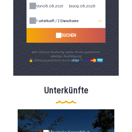
Von
bis
1
unterkunft /
2
Erwachsene
SUCHEN
100% sichere Buchung, beste Preise garantiert,
sofortige Bestätigung
Zahlung gesichert durch
Unterkünfte