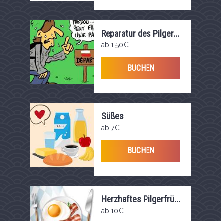
Reparatur des Pilger...
ab 1.50€
BUCHEN
Süßes
Pilgerfrühstüc...
ab 7€
BUCHEN
Herzhaftes Pilgerfrü...
ab 10€