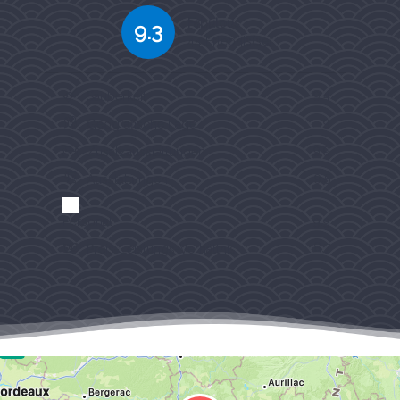
Fabulous
9.3
44 Erlebnis(se)
9.4
Sauberkeit
9
Geografische Lage
9.9
Zusatzausstattungen
9.5
Ausstattungen
Personal
9.9
8.7
Preis-Leistungs-Verhältnis