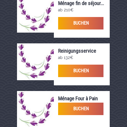
Ménage fin de séjour...
ab 210€
BUCHEN
Reinigungsservice
wä...
ab 132€
BUCHEN
Ménage Four à Pain
BUCHEN