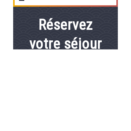
Réservez
votre séjour
Du
au
1
hébergement /
2
adultes
RECHERCHER
Réservation 100% sécurisée, Meilleurs Prix Garantis,
Confirmation Immédiate