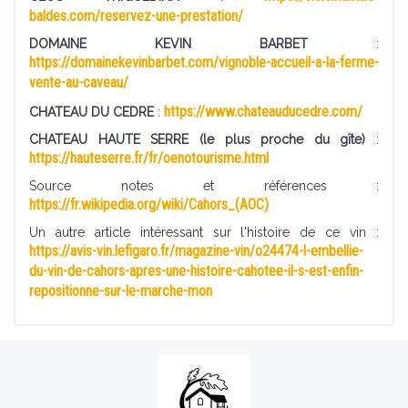
baldes.com/reservez-une-prestation/
DOMAINE KEVIN BARBET
:
https://domainekevinbarbet.com/vignoble-accueil-a-la-ferme-
vente-au-caveau/
https://www.chateauducedre.com/
CHATEAU DU CEDRE
:
CHATEAU HAUTE SERRE (le plus proche du gîte)
:
https://hauteserre.fr/fr/oenotourisme.html
Source notes et références :
https://fr.wikipedia.org/wiki/Cahors_(AOC)
Un autre article intéressant sur l'histoire de ce vin :
https://avis-vin.lefigaro.fr/magazine-vin/o24474-l-embellie-
du-vin-de-cahors-apres-une-histoire-cahotee-il-s-est-enfin-
repositionne-sur-le-marche-mon