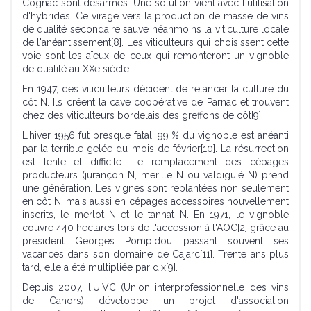
Cognac sont désarmés. Une solution vient avec l'utilisation
d'hybrides. Ce virage vers la production de masse de vins
de qualité secondaire sauve néanmoins la viticulture locale
de l'anéantissement[8]. Les viticulteurs qui choisissent cette
voie sont les aïeux de ceux qui remonteront un vignoble
de qualité au XXe siècle.
En 1947, des viticulteurs décident de relancer la culture du
côt N. Ils créent la cave coopérative de Parnac et trouvent
chez des viticulteurs bordelais des greffons de côt[9].
L'hiver 1956 fut presque fatal. 99 % du vignoble est anéanti
par la terrible gelée du mois de février[10]. La résurrection
est lente et difficile. Le remplacement des cépages
producteurs (jurançon N, mérille N ou valdiguié N) prend
une génération. Les vignes sont replantées non seulement
en côt N, mais aussi en cépages accessoires nouvellement
inscrits, le merlot N et le tannat N. En 1971, le vignoble
couvre 440 hectares lors de l'accession à l'AOC[2] grâce au
président Georges Pompidou passant souvent ses
vacances dans son domaine de Cajarc[11]. Trente ans plus
tard, elle a été multipliée par dix[9].
Depuis 2007, l'UIVC (Union interprofessionnelle des vins
de Cahors) développe un projet d'association