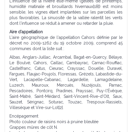
L'influence de la rivière elle-même (gelées de printemps,
humidité matinale et brouillards hivernaux[18]) est moins
sensible, les vignes étant implantées sur les parcelles les
plus favorables. La sinuosité de la vallée ralentit les vents
dont l'influence se réduit à amener ou retarder la pluie.
Aire d'appellation
L'aire géographique de l'appellation Cahors définie par le
décret no 2009-1262 du 19 octobre 2009, comprend 45
communes dont la liste suit :
Albas, Anglars-Juillac, Arcambal, Bagat-en-Quercy, Bélaye,
Le Boulvé, Cahors, Caillac, Cambayrac, Carnac-Rouffiac,
Castelfranc, Catus, Cieurac, Crayssac, Douelle, Duravel,
Fargues, Flaujac-Poujols, Floressas, Grézels, Labastide-du-
Vert, Lacapelle-Cabanac, Lagardelle, Lamagdelaine,
Luzech, Mauroux, Mercuès, Nuzéjouls, Parnac,
Pescadoires, Pontcirq, Pradines, Prayssac, Puy-l'Évêque,
Saint-Matré, Saint-Médard, Saint-Vincent-Rive-d'Olt, Saux,
Sauzet, Sérignac, Soturac, Touzac, Trespoux-Rassiels,
Villesèque et Vire-sur-Lot[2].
Encépagement
Photo couleur de raisins noirs à pruine bleutée
Grappes mûres de côt N.