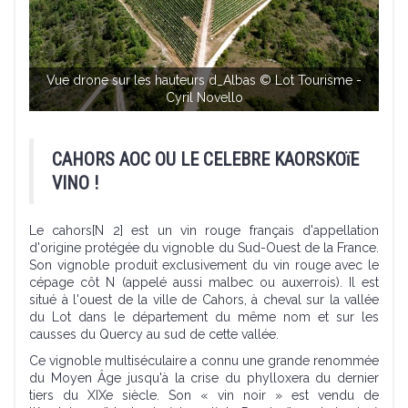
Vue drone sur les hauteurs d_Albas © Lot Tourisme -
Cyril Novello
Vi
CAHORS AOC OU LE CELEBRE KAORSKOïE
VINO !
Le cahors[N 2] est un vin rouge français d'appellation
d'origine protégée du vignoble du Sud-Ouest de la France.
Son vignoble produit exclusivement du vin rouge avec le
cépage côt N (appelé aussi malbec ou auxerrois). Il est
situé à l'ouest de la ville de Cahors, à cheval sur la vallée
du Lot dans le département du même nom et sur les
causses du Quercy au sud de cette vallée.
Ce vignoble multiséculaire a connu une grande renommée
du Moyen Âge jusqu'à la crise du phylloxera du dernier
tiers du XIXe siècle. Son « vin noir » est vendu de