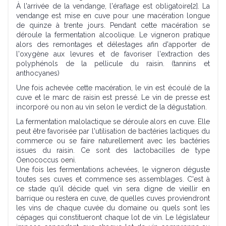
À l'arrivée de la vendange, l'éraflage est obligatoire[2]. La
vendange est mise en cuve pour une macération longue
de quinze à trente jours. Pendant cette macération se
déroule la fermentation alcoolique. Le vigneron pratique
alors des remontages et délestages afin d'apporter de
l'oxygène aux levures et de favoriser l'extraction des
polyphénols de la pellicule du raisin. (tannins et
anthocyanes)
Une fois achevée cette macération, le vin est écoulé de la
cuve et le marc de raisin est pressé. Le vin de presse est
incorporé ou non au vin selon le verdict de la dégustation.
La fermentation malolactique se déroule alors en cuve. Elle
peut être favorisée par l'utilisation de bactéries lactiques du
commerce ou se faire naturellement avec les bactéries
issues du raisin. Ce sont des lactobacilles de type
Oenococcus oeni.
Une fois les fermentations achevées, le vigneron déguste
toutes ses cuves et commence ses assemblages. C'est à
ce stade qu'il décide quel vin sera digne de vieillir en
barrique ou restera en cuve, de quelles cuves proviendront
les vins de chaque cuvée du domaine ou quels sont les
cépages qui constitueront chaque lot de vin. Le législateur