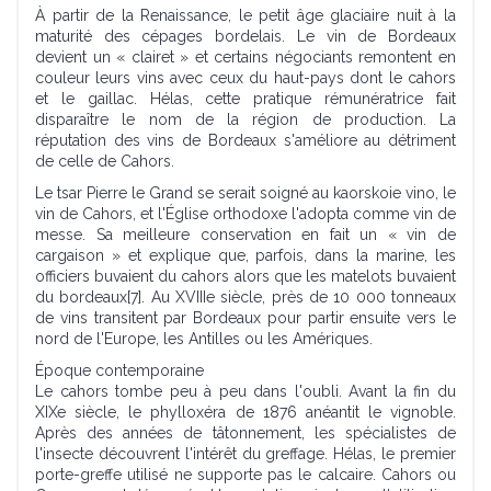
À partir de la Renaissance, le petit âge glaciaire nuit à la
maturité des cépages bordelais. Le vin de Bordeaux
devient un « clairet » et certains négociants remontent en
couleur leurs vins avec ceux du haut-pays dont le cahors
et le gaillac. Hélas, cette pratique rémunératrice fait
disparaître le nom de la région de production. La
réputation des vins de Bordeaux s'améliore au détriment
de celle de Cahors.
Le tsar Pierre le Grand se serait soigné au kaorskoie vino, le
vin de Cahors, et l'Église orthodoxe l'adopta comme vin de
messe. Sa meilleure conservation en fait un « vin de
cargaison » et explique que, parfois, dans la marine, les
officiers buvaient du cahors alors que les matelots buvaient
du bordeaux[7]. Au XVIIIe siècle, près de 10 000 tonneaux
de vins transitent par Bordeaux pour partir ensuite vers le
nord de l'Europe, les Antilles ou les Amériques.
Époque contemporaine
Le cahors tombe peu à peu dans l'oubli. Avant la fin du
XIXe siècle, le phylloxéra de 1876 anéantit le vignoble.
Après des années de tâtonnement, les spécialistes de
l'insecte découvrent l'intérêt du greffage. Hélas, le premier
porte-greffe utilisé ne supporte pas le calcaire. Cahors ou