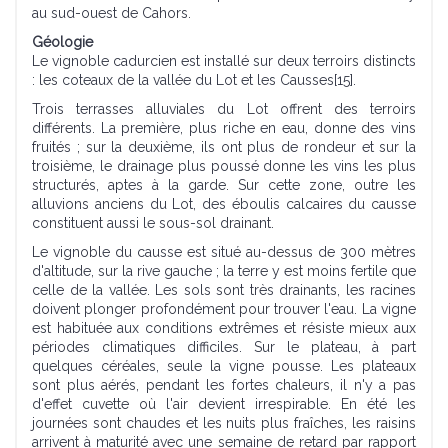
au sud-ouest de Cahors.
Géologie
Le vignoble cadurcien est installé sur deux terroirs distincts
: les coteaux de la vallée du Lot et les Causses[15].
Trois terrasses alluviales du Lot offrent des terroirs
différents. La première, plus riche en eau, donne des vins
fruités ; sur la deuxième, ils ont plus de rondeur et sur la
troisième, le drainage plus poussé donne les vins les plus
structurés, aptes à la garde. Sur cette zone, outre les
alluvions anciens du Lot, des éboulis calcaires du causse
constituent aussi le sous-sol drainant.
Le vignoble du causse est situé au-dessus de 300 mètres
d'altitude, sur la rive gauche ; la terre y est moins fertile que
celle de la vallée. Les sols sont très drainants, les racines
doivent plonger profondément pour trouver l'eau. La vigne
est habituée aux conditions extrêmes et résiste mieux aux
périodes climatiques difficiles. Sur le plateau, à part
quelques céréales, seule la vigne pousse. Les plateaux
sont plus aérés, pendant les fortes chaleurs, il n'y a pas
d'effet cuvette où l'air devient irrespirable. En été les
journées sont chaudes et les nuits plus fraîches, les raisins
arrivent à maturité avec une semaine de retard par rapport