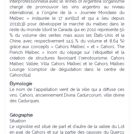
interprofessionnelle avec le Wines of Argentina (organisme
chargé de promouvoir les vins argentins au niveau
international, à l'origine de la « Journée Mondiale du
Malbec » instaurée le 17 avril[12] et qui a lieu depuis
2011[13]) pour développer le marché du malbec dans le
reste du monde (dont le Canada qui en 2010 représente 50
% du volume des ventes mais aussi les États-Unis et la
Chine, avec respectivement 14,5 % du volume et 8,64 %)
grâce aux concepts « Cahors Malbec » et « Cahors, The
French Malbec » (nom du cépage sur l'étiquette) et la
création de structures favorisant l'œnotourisme, Cahors
Malbec Vallée, Villa Cahors Malbec et le Cahors Malbec
Lounge (comptoir de dégustation dans le centre de
Cahors)[14].
Étymologie
Le nom de l'appellation vient de la ville qui a diffusé ces
vins, Cahors, anciennement Divina Cadurcorum, ville divine
des Cadurques.
Géographie
Situation
Le vignoble est situé de part et d'autre de la vallée du Lot
en aval de Cahors et sur la partie des causses du Quercy