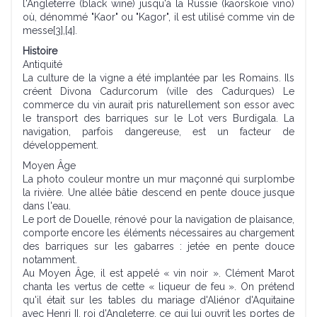
l'Angleterre (black wine) jusqu'à la Russie (kaorskoie vino)
où, dénommé "Kaor" ou "Kagor", il est utilisé comme vin de
messe[3],[4].
Histoire
Antiquité
La culture de la vigne a été implantée par les Romains. Ils
créent Divona Cadurcorum (ville des Cadurques) Le
commerce du vin aurait pris naturellement son essor avec
le transport des barriques sur le Lot vers Burdigala. La
navigation, parfois dangereuse, est un facteur de
développement.
Moyen Âge
La photo couleur montre un mur maçonné qui surplombe
la rivière. Une allée bâtie descend en pente douce jusque
dans l'eau.
Le port de Douelle, rénové pour la navigation de plaisance,
comporte encore les éléments nécessaires au chargement
des barriques sur les gabarres : jetée en pente douce
notamment.
Au Moyen Âge, il est appelé « vin noir ». Clément Marot
chanta les vertus de cette « liqueur de feu ». On prétend
qu'il était sur les tables du mariage d'Aliénor d'Aquitaine
avec Henri II, roi d'Angleterre, ce qui lui ouvrit les portes de