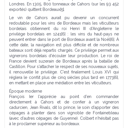
Londres. En 1305, 800 tonneaux de Cahors (sur les 93 452
exportés) quittent Bordeaux[5].
Le vin de Cahors aurait pu devenir un concurrent
redoutable pour les vins de Bordeaux mais les viticulteurs
bordelais obtiennent du roi Henri III d'Angleterre le
privilège bordelais en 1241[6] : les vins du haut-pays ne
peuvent entrer dans le port de Bordeaux avant la Noël[6]. À
cette date, la navigation est plus difficile et de nombreux
bateaux sont déjà repartis chargés. Ce privilège permet aux
vignerons bordelais d'écouler leur production. Le roi de
France devient suzerain de Bordeaux après la bataille de
Castillon. Pour s'attacher le respect de ses nouveaux sujets,
il renouvelle le privilège. C'est finalement Louis XVI qui
réglera le conflit plus de cinq siècles plus tard en 1773[6],
en mettant en place une médiation entre les viticulteurs.
Époque moderne
François Ier l'apprécie au point d'en commander
directement à Cahors et de confier à un vigneron
cadurcien, Jean Rivals, dit lo prince, le soin d'apporter des
cépages à planter dans son vignoble de Fontainebleau
(avec d'autres cépages de Guyenne). Colbert n'hésitait pas
à le proclamer supérieur au bordeaux.