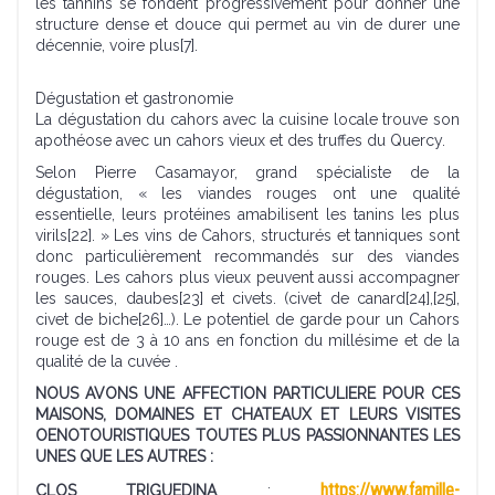
les tannins se fondent progressivement pour donner une
structure dense et douce qui permet au vin de durer une
décennie, voire plus[7].
Dégustation et gastronomie
La dégustation du cahors avec la cuisine locale trouve son
apothéose avec un cahors vieux et des truffes du Quercy.
Selon Pierre Casamayor, grand spécialiste de la
dégustation, « les viandes rouges ont une qualité
essentielle, leurs protéines amabilisent les tanins les plus
virils[22]. » Les vins de Cahors, structurés et tanniques sont
donc particulièrement recommandés sur des viandes
rouges. Les cahors plus vieux peuvent aussi accompagner
les sauces, daubes[23] et civets. (civet de canard[24],[25],
civet de biche[26]…). Le potentiel de garde pour un Cahors
rouge est de 3 à 10 ans en fonction du millésime et de la
qualité de la cuvée .
NOUS AVONS UNE AFFECTION PARTICULIERE POUR CES
MAISONS, DOMAINES ET CHATEAUX ET LEURS VISITES
OENOTOURISTIQUES TOUTES PLUS PASSIONNANTES LES
UNES QUE LES AUTRES :
https://www.famille-
CLOS TRIGUEDINA
: