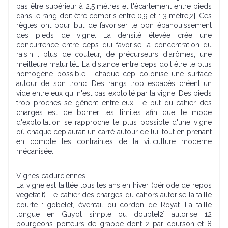
pas être supérieur à 2,5 mètres et l'écartement entre pieds
dans le rang doit être compris entre 0,9 et 1,3 mètre[2]. Ces
règles ont pour but de favoriser le bon épanouissement
des pieds de vigne. La densité élevée crée une
concurrence entre ceps qui favorise la concentration du
raisin : plus de couleur, de précurseurs d'arômes, une
meilleure maturité… La distance entre ceps doit être le plus
homogène possible : chaque cep colonise une surface
autour de son tronc. Des rangs trop espacés créent un
vide entre eux qui n'est pas exploité par la vigne. Des pieds
trop proches se gênent entre eux. Le but du cahier des
charges est de borner les limites afin que le mode
d'exploitation se rapproche le plus possible d'une vigne
où chaque cep aurait un carré autour de lui, tout en prenant
en compte les contraintes de la viticulture moderne
mécanisée.
Vignes cadurciennes.
La vigne est taillée tous les ans en hiver (période de repos
végétatif). Le cahier des charges du cahors autorise la taille
courte : gobelet, éventail ou cordon de Royat. La taille
longue en Guyot simple ou double[2] autorise 12
bourgeons porteurs de grappe dont 2 par courson et 8