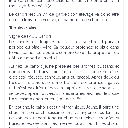
impose cependant que chaque lot de vin comprenne au
moins 70 % de côt N[2].
Le cahors est un vin de garde : son élevage va donc être
de un à trois ans, en cuve, en barrique ou en bouteille.
Terroirs et vins
Vigne de l'AOC Cahors
Le cahors est toujours un vin très sombre depuis la
période du black wine. Sa couleur profonde se situe dans
le violacé noir au pourpre sombre (selon la proportion de
côt par rapport au merlot).
Au nez, le cahors jeune présente des arômes puissants et
complexes de fruits noirs (mûre, cassis, cerise noire) et
d'épices (réglisse, cannelle, anis ou cacao). Après deux ou
trois ans, le cahors se ferme. Il a alors des arômes fugaces
et il n'est pas très intéressant. Après quatre ou cinq ans, il
se développe à nouveau sur des arômes évolués de sous-
bois (champignon, humus) ou de truffe.
En bouche, le cahors est un vin tannique. Jeune, il offre une
structure serrée et puissante, très astringente (les tannins
ne sont pas encore fondus) et un peu acide ; les arômes
fruités et épicés sont les mêmes qu'au nez. En évoluant,