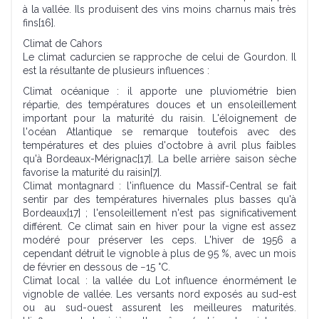
à la vallée. Ils produisent des vins moins charnus mais très
fins[16].
Climat de Cahors
Le climat cadurcien se rapproche de celui de Gourdon. Il
est la résultante de plusieurs influences :
Climat océanique : il apporte une pluviométrie bien
répartie, des températures douces et un ensoleillement
important pour la maturité du raisin. L'éloignement de
l'océan Atlantique se remarque toutefois avec des
températures et des pluies d'octobre à avril plus faibles
qu'à Bordeaux-Mérignac[17]. La belle arrière saison sèche
favorise la maturité du raisin[7].
Climat montagnard : l'influence du Massif-Central se fait
sentir par des températures hivernales plus basses qu'à
Bordeaux[17] ; l'ensoleillement n'est pas significativement
différent. Ce climat sain en hiver pour la vigne est assez
modéré pour préserver les ceps. L'hiver de 1956 a
cependant détruit le vignoble à plus de 95 %, avec un mois
de février en dessous de −15 °C.
Climat local : la vallée du Lot influence énormément le
vignoble de vallée. Les versants nord exposés au sud-est
ou au sud-ouest assurent les meilleures maturités.