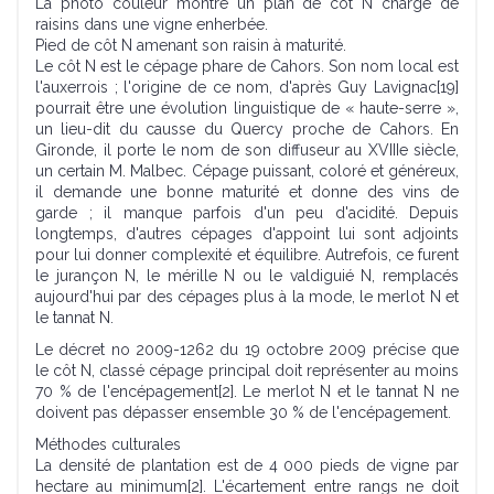
La photo couleur montre un plan de côt N chargé de
raisins dans une vigne enherbée.
Pied de côt N amenant son raisin à maturité.
Le côt N est le cépage phare de Cahors. Son nom local est
l'auxerrois ; l'origine de ce nom, d'après Guy Lavignac[19]
pourrait être une évolution linguistique de « haute-serre »,
un lieu-dit du causse du Quercy proche de Cahors. En
Gironde, il porte le nom de son diffuseur au XVIIIe siècle,
un certain M. Malbec. Cépage puissant, coloré et généreux,
il demande une bonne maturité et donne des vins de
garde ; il manque parfois d'un peu d'acidité. Depuis
longtemps, d'autres cépages d'appoint lui sont adjoints
pour lui donner complexité et équilibre. Autrefois, ce furent
le jurançon N, le mérille N ou le valdiguié N, remplacés
aujourd'hui par des cépages plus à la mode, le merlot N et
le tannat N.
Le décret no 2009-1262 du 19 octobre 2009 précise que
le côt N, classé cépage principal doit représenter au moins
70 % de l'encépagement[2]. Le merlot N et le tannat N ne
doivent pas dépasser ensemble 30 % de l'encépagement.
Méthodes culturales
La densité de plantation est de 4 000 pieds de vigne par
hectare au minimum[2]. L'écartement entre rangs ne doit