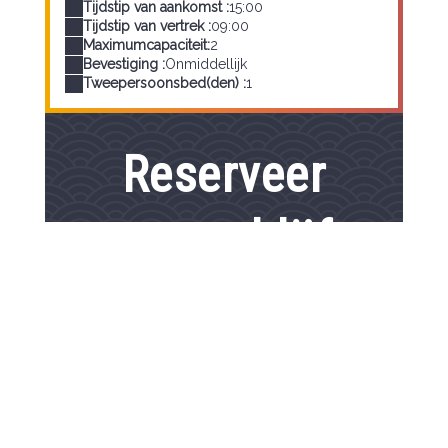
Tijdstip van aankomst :
15:00
Tijdstip van vertrek :
09:00
Maximumcapaciteit:
2
Bevestiging :
Onmiddellijk
Tweepersoonsbed(den) :
1
Reserveer
uw verblijf
Van
tot
1
accommodatie /
2
volwassene