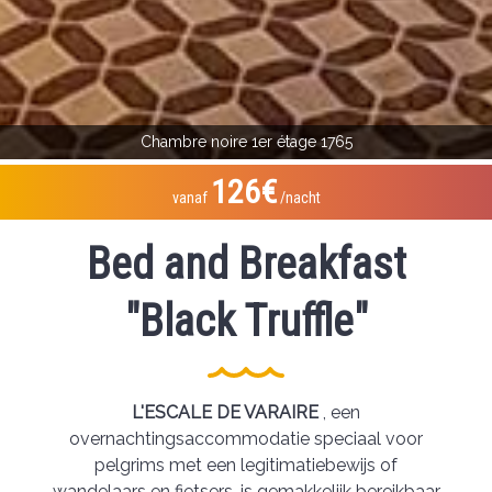
Chambre noire 1er étage 1765
126€
vanaf
/nacht
Bed and Breakfast
"Black Truffle"
L'ESCALE DE VARAIRE
, een
overnachtingsaccommodatie speciaal voor
pelgrims met een legitimatiebewijs of
wandelaars en fietsers, is gemakkelijk bereikbaar